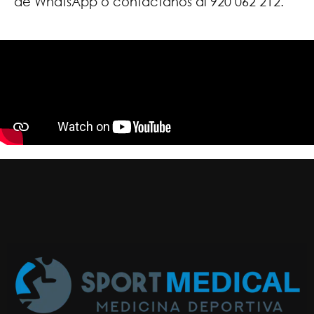
de WhatsApp o contáctanos al 920 062 212.