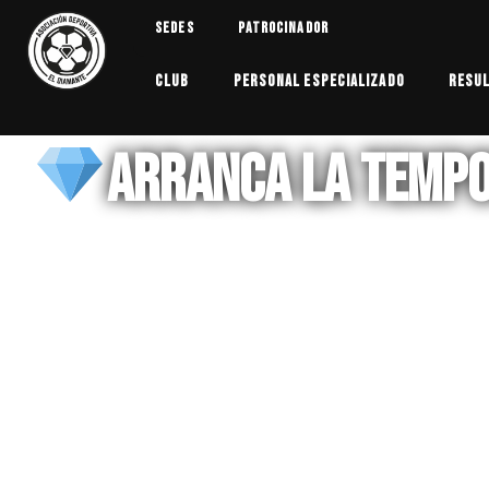
Skip
Sedes
Patrocinador
to
content
Club
Personal Especializado
Resu
Arranca la Temp