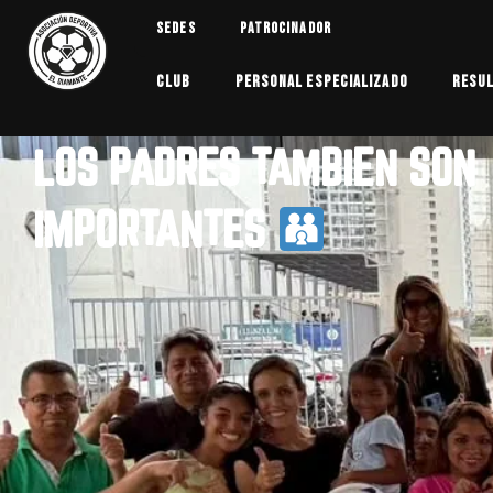
Skip
Sedes
Patrocinador
to
content
Club
Personal Especializado
Resu
LOS PADRES TAMBIEN SON
IMPORTANTES