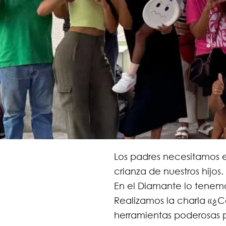
Los padres necesitamos e
crianza de nuestros hijos.
En el Diamante lo tenemo
Realizamos la charla «
herramientas poderosas p