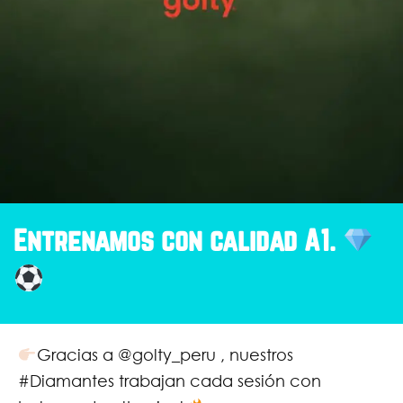
Entrenamos con calidad A1.
Gracias a @golty_peru , nuestros
#Diamantes trabajan cada sesión con